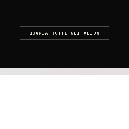
GUARDA TUTTI GLI ALBUM
STAY CONNECTED
SEGUI CASTELLI CORE
Instagram è il nostro canale primario: annunci, backstage